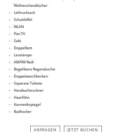
Wellnesshandtücher
Leihrucksack
Schuhlöffel
WLAN
Flat-TV
Safe
Doppelbett
Leselampe
AM/FM Radi
Begehbare Regendusche
Doppelwaschbecken
Separate Toilette
Handtuchtrockner
Haarföhn
Kosmetikspiegel
Badhocker
ANFRAGEN
JETZT BUCHEN