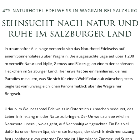
4*S NATURHOTEL EDELWEISS IN WAGRAIN BEI SALZBURG
sehnsucht nach natur und
ruhe im salzburger land
In traumhafter Alleinlage versteckt sich das Naturhotel Edelweiss auf
einem Sonnenplateau über Wagrain. Die ausgesuchte Lage auf über 1.200
m verheißt Natur und Idylle, Genuss und Rückzug, an einem der schönsten
Fleckchen im Salzburger Land. Hier erwartet Sie ein familiäres, kleines
Paradies mit allem, was Sie sich für einen Wohlfühlurlaub wünschen, stets
begleitet vom unvergleichlichen Panoramablick über die Wagrainer
Bergwelt.
Urlaub im Wellnesshotel Edelweiss in Österreich zu machen bedeutet, das
Leben in Einklang mit der Natur zu bringen. Der Umwelt zuliebe wird im
Naturhotel überall, wo es geht, auf Nachhaltigkeit geachtet. Ein Beispiel
dafür ist unser
Green Spa
, der erste Europas, der durch Erdwärmenutzung
fast unabhängig von externer Energie ist. Himmlische Zimmer und Suiten