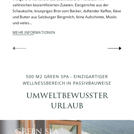
zahlreichen biozertifizierten Zutaten. Eiergerichte aus der
Rahmen 
Schauküche, knuspriges Brot vom Bäcker, duftender Kaffee, Käse
höheren
und Butter aus Salzburger Bergmilch, feine Aufschnitte, Müslis
Wagrai
und vieles...
MEHR 
MEHR INFORMATIONEN
500 M2 GREEN SPA - EINZIGARTIGER
WELLNESSBEREICH IN PASSIVBAUWEISE
umweltbewusster
urlaub
green spa