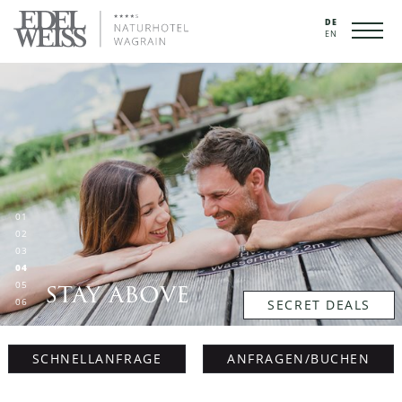
DE
EN
01
02
03
04
stay above
05
06
SECRET DEALS
SCHNELLANFRAGE
ANFRAGEN/BUCHEN